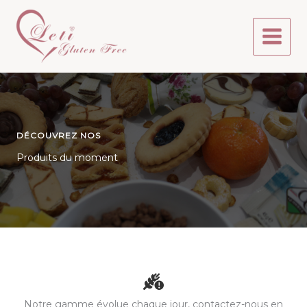
Aller
au
contenu
DÉCOUVREZ NOS
Produits du moment
Notre gamme évolue chaque jour, contactez-nous en