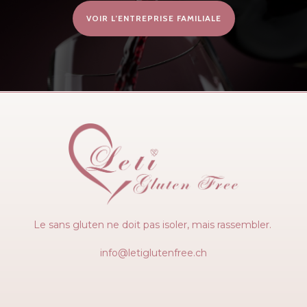
VOIR L’ENTREPRISE FAMILIALE
Le sans gluten ne doit pas isoler, mais rassembler.
info@letiglutenfree.ch