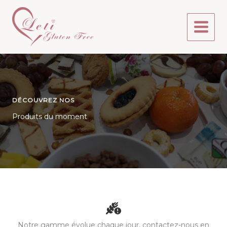
Aller
au
contenu
DÉCOUVREZ NOS
Produits du moment
Notre gamme évolue chaque jour, contactez-nous en