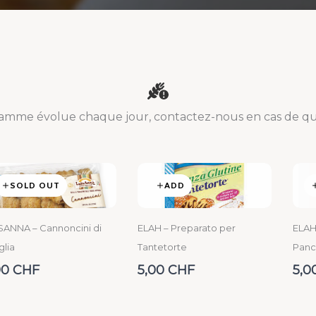
amme évolue chaque jour, contactez-nous en cas de que
SOLD OUT
ADD
SANNA – Cannoncini di
ELAH – Preparato per
ELAH
glia
Tantetorte
Panc
90 CHF
5,00 CHF
5,0