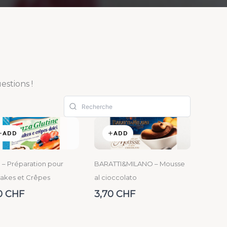
stions !
ADD
ADD
 – Préparation pour
BARATTI&MILANO – Mousse
akes et Crêpes
al cioccolato
0 CHF
3,70 CHF