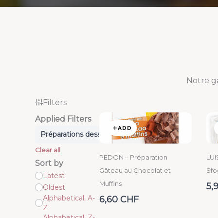
Notre g
Filters
Applied Filters
ADD
Préparations desserts
Clear all
PEDON – Préparation
LUI
Sort by
Gâteau au Chocolat et
Sfo
Latest
Muffins
5,
Oldest
Alphabetical, A-
6,60 CHF
Z
Alphabetical, Z-