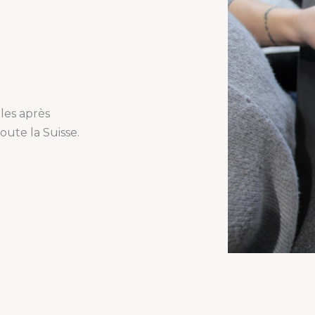
bles après
ute la Suisse.