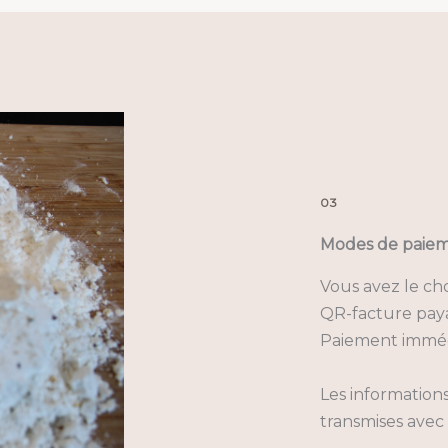
03
Modes de paie
Vous avez le cho
QR-facture paya
Paiement imméd
Les information
transmises avec