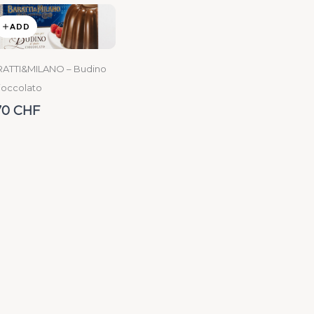
ADD
ATTI&MILANO – Budino
cioccolato
70 CHF