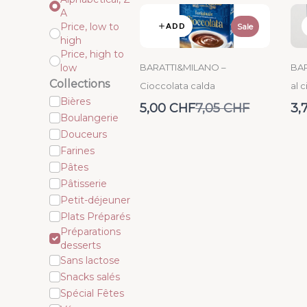
A
Price, low to
ADD
Sale
high
Price, high to
low
BARATTI&MILANO –
BAR
Collections
Cioccolata calda
al 
Bières
Compare
5,00 CHF
7,05 CHF
3,
Boulangerie
to
Douceurs
Farines
Pâtes
Pâtisserie
Petit-déjeuner
Plats Préparés
Préparations
desserts
Sans lactose
Snacks salés
Spécial Fêtes