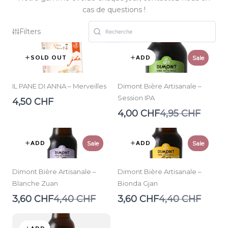
cas de questions !
Filters
SOLD OUT
ADD
Sale
IL PANE DI ANNA – Merveilles
Dimont Bière Artisanale –
Session IPA
4,50 CHF
Compare
4,00 CHF
4,95 CHF
to
ADD
ADD
Sale
Sale
Dimont Bière Artisanale –
Dimont Bière Artisanale –
Blanche Zuan
Bionda Gjan
Compare
Compare
3,60 CHF
4,40 CHF
3,60 CHF
4,40 CHF
to
to