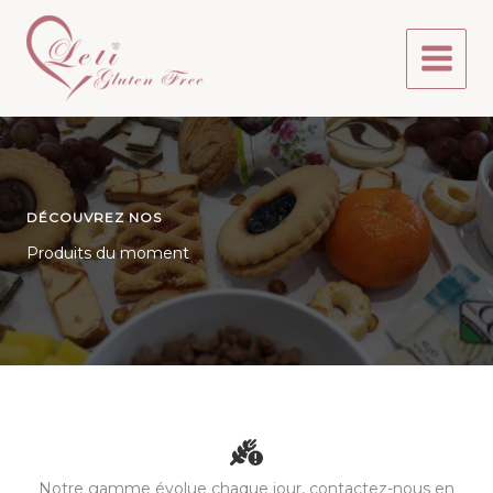
Aller
au
contenu
DÉCOUVREZ NOS
Produits du moment
Notre gamme évolue chaque jour, contactez-nous en