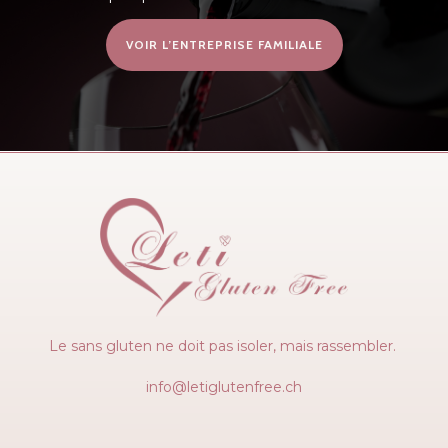
VOIR L’ENTREPRISE FAMILIALE
Le sans gluten ne doit pas isoler, mais rassembler.
info@letiglutenfree.ch