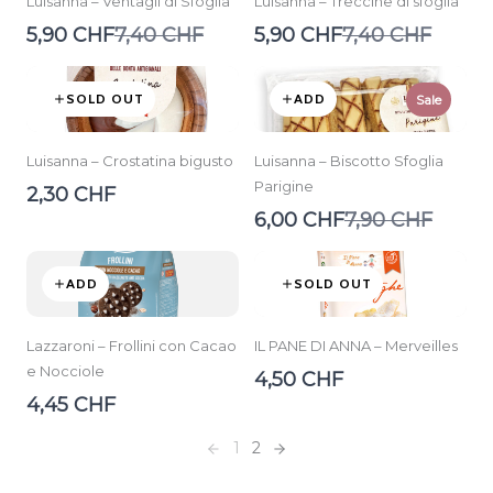
Luisanna – Ventagli di Sfoglia
Luisanna – Treccine di sfoglia
Compare
Compare
5,90 CHF
7,40 CHF
5,90 CHF
7,40 CHF
to
to
SOLD OUT
ADD
Sale
Luisanna – Crostatina bigusto
Luisanna – Biscotto Sfoglia
Parigine
2,30 CHF
Compare
6,00 CHF
7,90 CHF
to
ADD
SOLD OUT
Lazzaroni – Frollini con Cacao
IL PANE DI ANNA – Merveilles
e Nocciole
4,50 CHF
4,45 CHF
1
2
Previous
Next