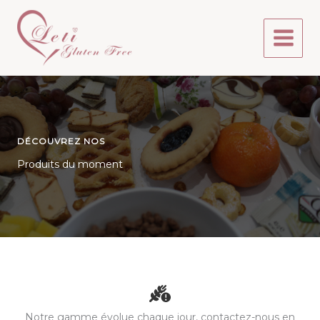
Aller
au
contenu
DÉCOUVREZ NOS
Produits du moment
Notre gamme évolue chaque jour, contactez-nous en