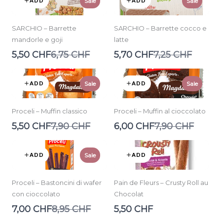
ADD
ADD
Sale
Sale
SARCHIO – Barrette
SARCHIO – Barrette cocco e
mandorle e goji
latte
Compare
Compare
5,50 CHF
6,75 CHF
5,70 CHF
7,25 CHF
to
to
ADD
ADD
Sale
Sale
Proceli – Muffin classico
Proceli – Muffin al cioccolato
Compare
Compare
5,50 CHF
7,90 CHF
6,00 CHF
7,90 CHF
to
to
ADD
ADD
Sale
Proceli – Bastoncini di wafer
Pain de Fleurs – Crusty Roll au
con cioccolato
Chocolat
Compare
7,00 CHF
8,95 CHF
5,50 CHF
to