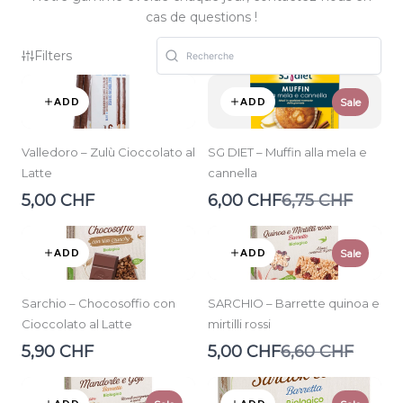
cas de questions !
Filters
ADD
ADD
Sale
Valledoro – Zulù Cioccolato al
SG DIET – Muffin alla mela e
Latte
cannella
Compare
5,00 CHF
6,00 CHF
6,75 CHF
to
ADD
ADD
Sale
Sarchio – Chocosoffio con
SARCHIO – Barrette quinoa e
Cioccolato al Latte
mirtilli rossi
Compare
5,90 CHF
5,00 CHF
6,60 CHF
to