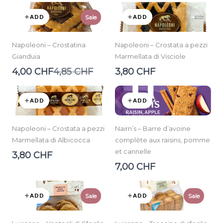
ADD
ADD
Sale
Napoleoni – Crostatina
Napoleoni – Crostata a pezzi
Gianduia
Marmellata di Visciole
Compare
4,00 CHF
4,85 CHF
3,80 CHF
to
ADD
ADD
Napoleoni – Crostata a pezzi
Nairn’s – Barre d’avoine
Marmellata di Albicocca
complète aux raisins, pomme
et cannelle
3,80 CHF
7,00 CHF
ADD
ADD
Sale
Sale