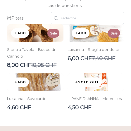
cas de questions !
Filters
ADD
ADD
Sale
Sale
Sicilia a Tavola – Bucce di
Luisanna – Sfoglia per dolci
Cannolo
Compare
6,00 CHF
7,40 CHF
to
Compare
8,00 CHF
10,05 CHF
to
ADD
SOLD OUT
Luisanna – Savoiardi
IL PANE DI ANNA – Merveilles
4,60 CHF
4,50 CHF