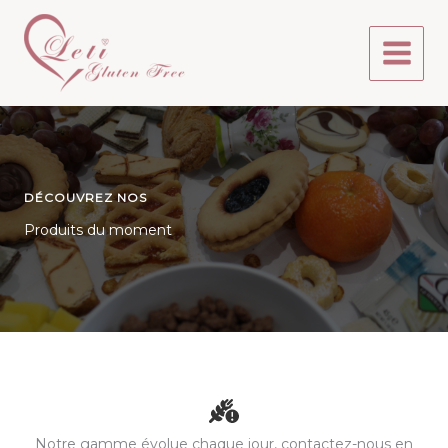
Aller
au
contenu
DÉCOUVREZ NOS
Produits du moment
Notre gamme évolue chaque jour, contactez-nous en