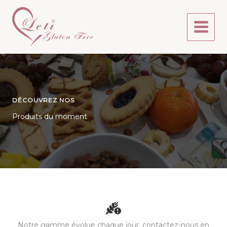
Aller
au
contenu
DÉCOUVREZ NOS
Produits du moment
Notre gamme évolue chaque jour, contactez-nous en