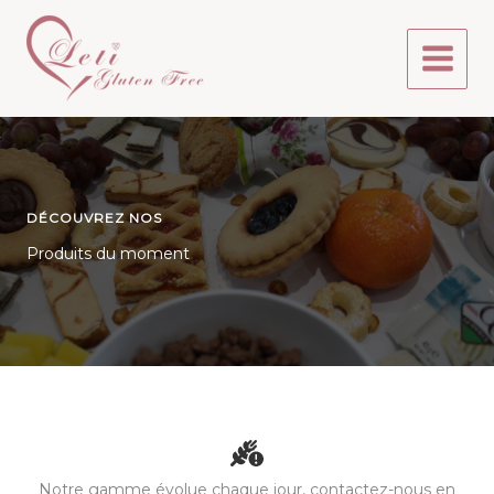
Aller
au
contenu
DÉCOUVREZ NOS
Produits du moment
Notre gamme évolue chaque jour, contactez-nous en