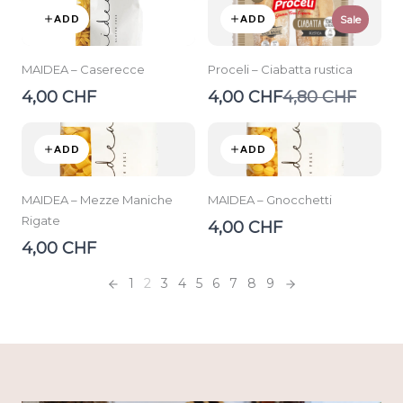
ADD
ADD
Sale
MAIDEA – Caserecce
Proceli – Ciabatta rustica
Compare
4,00 CHF
4,00 CHF
4,80 CHF
to
ADD
ADD
MAIDEA – Mezze Maniche
MAIDEA – Gnocchetti
Rigate
4,00 CHF
4,00 CHF
1
2
3
4
5
6
7
8
9
Previous
Next