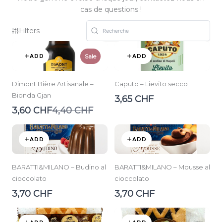
cas de questions !
Filters
ADD
ADD
Sale
Dimont Bière Artisanale –
Caputo – Lievito secco
Bionda Gjan
3,65 CHF
Compare
3,60 CHF
4,40 CHF
to
ADD
ADD
BARATTI&MILANO – Budino al
BARATTI&MILANO – Mousse al
cioccolato
cioccolato
3,70 CHF
3,70 CHF