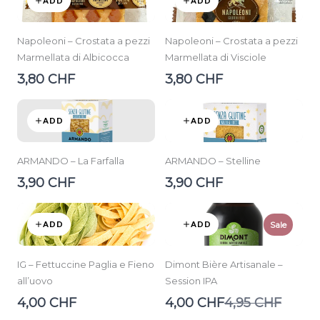
ADD
ADD
Napoleoni – Crostata a pezzi
Napoleoni – Crostata a pezzi
Marmellata di Albicocca
Marmellata di Visciole
3,80 CHF
3,80 CHF
ADD
ADD
ARMANDO – La Farfalla
ARMANDO – Stelline
3,90 CHF
3,90 CHF
ADD
ADD
Sale
IG – Fettuccine Paglia e Fieno
Dimont Bière Artisanale –
all’uovo
Session IPA
Compare
4,00 CHF
4,00 CHF
4,95 CHF
to