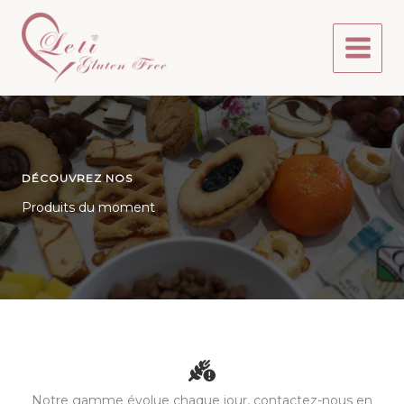
Aller
au
contenu
DÉCOUVREZ NOS
Produits du moment
Notre gamme évolue chaque jour, contactez-nous en