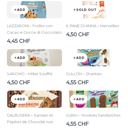
ADD
SOLD OUT
LAZZARONI – Frollini con
IL PANE DI ANNA – Merveilles
Cacao e Gocce di Cioccolato
4,50 CHF
4,45 CHF
ADD
ADD
SARCHIO – Millet Soufflé
GULLÒN – Sharkies
4,50 CHF
4,55 CHF
ADD
ADD
GALBUSERA – Sarrasin et
Gullòn – Hookies Sandwiches
Pépites de Chocolat noir
4,55 CHF