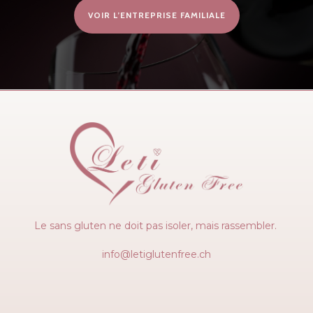
VOIR L’ENTREPRISE FAMILIALE
Le sans gluten ne doit pas isoler, mais rassembler.
info@letiglutenfree.ch