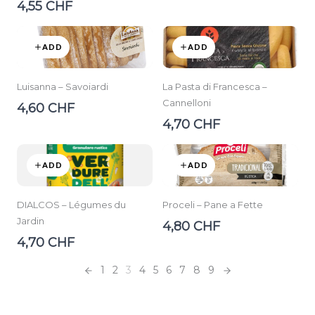
4,55 CHF
ADD
ADD
Luisanna – Savoiardi
La Pasta di Francesca –
Cannelloni
4,60 CHF
4,70 CHF
ADD
ADD
DIALCOS – Légumes du
Proceli – Pane a Fette
Jardin
4,80 CHF
4,70 CHF
1
2
3
4
5
6
7
8
9
Previous
Next