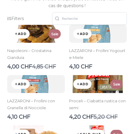
cas de questions !
Filters
ADD
ADD
Sale
Napoleoni – Crostatina
LAZZARONI – Frollini Yogourt
Gianduia
e Miele
Compare
4,00 CHF
4,85 CHF
4,10 CHF
to
ADD
ADD
Sale
LAZZARONI – Frollini con
Proceli – Ciabatta rustica con
Granella di Nocciole
semi
Compare
4,10 CHF
4,20 CHF
5,20 CHF
to