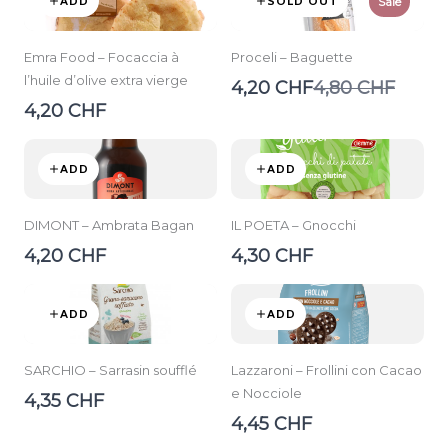
ADD
SOLD OUT
Sale
Emra Food – Focaccia à
Proceli – Baguette
l’huile d’olive extra vierge
Compare
4,20 CHF
4,80 CHF
to
4,20 CHF
ADD
ADD
DIMONT – Ambrata Bagan
IL POETA – Gnocchi
4,20 CHF
4,30 CHF
ADD
ADD
SARCHIO – Sarrasin soufflé
Lazzaroni – Frollini con Cacao
e Nocciole
4,35 CHF
4,45 CHF