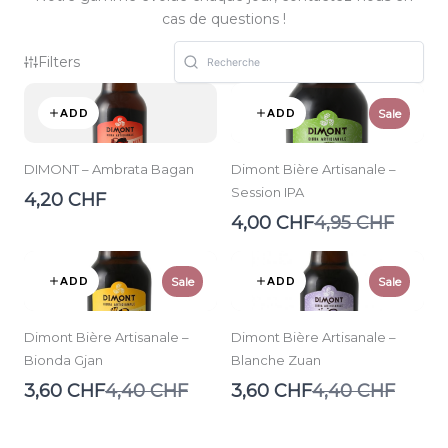
cas de questions !
Filters
ADD
ADD
Sale
DIMONT – Ambrata Bagan
Dimont Bière Artisanale –
Session IPA
4,20 CHF
Compare
4,00 CHF
4,95 CHF
to
ADD
ADD
Sale
Sale
Dimont Bière Artisanale –
Dimont Bière Artisanale –
Bionda Gjan
Blanche Zuan
Compare
Compare
3,60 CHF
4,40 CHF
3,60 CHF
4,40 CHF
to
to