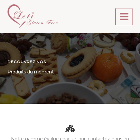
Aller
au
contenu
DÉCOUVREZ NOS
Produits du moment
Notre gamme évolue chaque jour, contactez-nous en