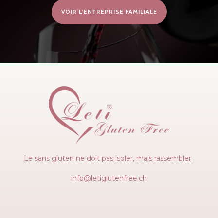
VOIR L’ENTREPRISE FAMILIALE
Le sans gluten ne doit pas isoler, mais rassembler.
info@letiglutenfree.ch