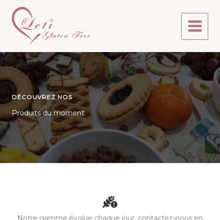
Aller
au
contenu
DÉCOUVREZ NOS
Produits du moment
Notre gamme évolue chaque jour, contactez-nous en