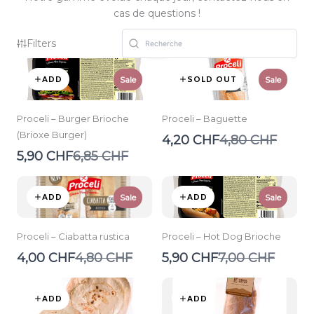
cas de questions !
Filters
ADD
SOLD OUT
Sale
Sale
Proceli – Burger Brioche
Proceli – Baguette
(Brioxe Burger)
Compare
4,20 CHF
4,80 CHF
to
Compare
5,90 CHF
6,85 CHF
to
ADD
ADD
Sale
Sale
Proceli – Ciabatta rustica
Proceli – Hot Dog Brioche
Compare
Compare
4,00 CHF
4,80 CHF
5,90 CHF
7,00 CHF
to
to
ADD
ADD