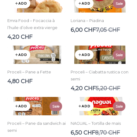
ADD
ADD
Sale
Emra Food – Focaccia à
Loriana – Piadina
l’huile d’olive extra vierge
Compare
6,00 CHF
7,05 CHF
to
4,20 CHF
ADD
ADD
Sale
Proceli – Pane a Fette
Proceli – Ciabatta rustica con
semi
4,80 CHF
Compare
4,20 CHF
5,20 CHF
to
ADD
ADD
Sale
Sale
Proceli – Pane da sandwich ai
NAGUAL – Tortilla de maïs
semi
Compare
6,50 CHF
8,70 CHF