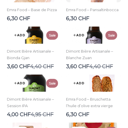
Emra Food – Base de Pizza
Emra Food – Pansaltinbocca
6,30 CHF
6,30 CHF
ADD
ADD
Sale
Sale
Dimont Bière Artisanale –
Dimont Bière Artisanale –
Bionda Gjan
Blanche Zuan
Compare
Compare
3,60 CHF
4,40 CHF
3,60 CHF
4,40 CHF
to
to
ADD
ADD
Sale
Dimont Bière Artisanale –
Emra Food – Bruschetta
Session IPA
l’huile d’olive extra vierge
Compare
4,00 CHF
4,95 CHF
6,30 CHF
to