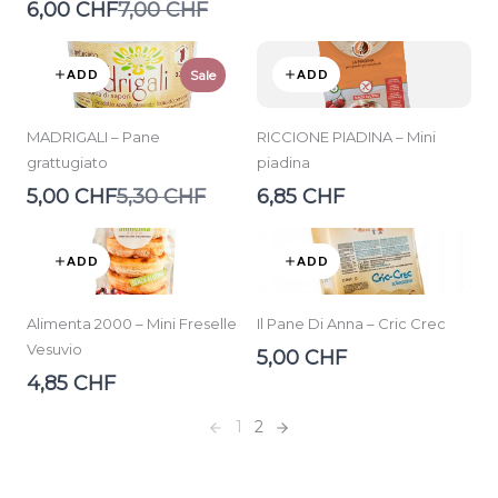
to
Compare
6,00 CHF
7,00 CHF
to
ADD
ADD
Sale
MADRIGALI – Pane
RICCIONE PIADINA – Mini
grattugiato
piadina
Compare
5,00 CHF
5,30 CHF
6,85 CHF
to
ADD
ADD
Alimenta 2000 – Mini Freselle
Il Pane Di Anna – Cric Crec
Vesuvio
5,00 CHF
4,85 CHF
1
2
Previous
Next