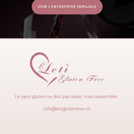
VOIR L’ENTREPRISE FAMILIALE
Le sans gluten ne doit pas isoler, mais rassembler.
info@letiglutenfree.ch