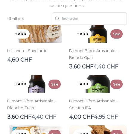
cas de questions !
Filters
ADD
ADD
Sale
Luisanna – Savoiardi
Dimont Bière Artisanale –
Bionda Gjan
4,60 CHF
Compare
3,60 CHF
4,40 CHF
to
ADD
ADD
Sale
Sale
Dimont Bière Artisanale –
Dimont Bière Artisanale –
Blanche Zuan
Session IPA
Compare
Compare
3,60 CHF
4,40 CHF
4,00 CHF
4,95 CHF
to
to