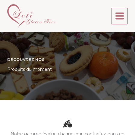
Aller
au
contenu
DÉCOUVREZ NOS
Produits du moment
Notre gamme évolue chaque jour, contactez-nous en