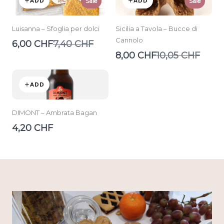
ADD
ADD
Sale
Sale
Luisanna – Sfoglia per dolci
Sicilia a Tavola – Bucce di
Cannolo
Compare
6,00 CHF
7,40 CHF
to
Compare
8,00 CHF
10,05 CHF
to
ADD
DIMONT – Ambrata Bagan
4,20 CHF