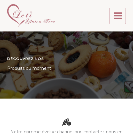
Aller
au
contenu
DÉCOUVREZ NOS
Produits du moment
Notre gamme évolue chaque jour, contactez-nous en