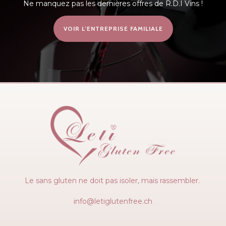
Ne manquez pas les dernières offres de R.D.I Vins !
VOIR L’ENTREPRISE FAMILIALE
Le sans gluten ne doit pas isoler, mais rassembler.
info@letiglutenfree.ch