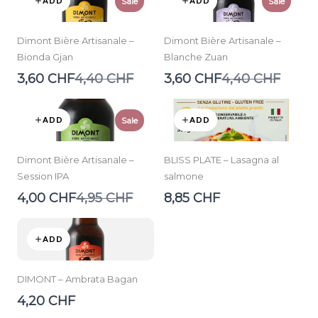
ADD
ADD
Sale
Sale
Dimont Bière Artisanale –
Dimont Bière Artisanale –
Bionda Gjan
Blanche Zuan
Compare
Compare
3,60 CHF
4,40 CHF
3,60 CHF
4,40 CHF
to
to
ADD
ADD
Sale
Dimont Bière Artisanale –
BLISS PLATE – Lasagna al
Session IPA
salmone
Compare
4,00 CHF
4,95 CHF
8,85 CHF
to
ADD
DIMONT – Ambrata Bagan
4,20 CHF