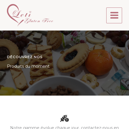
Aller
au
contenu
DÉCOUVREZ NOS
Produits du moment
Notre gamme évolue chaque jour, contactez-nous en