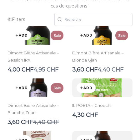
cas de questions !
Filters
ADD
ADD
Sale
Sale
Dimont Bière Artisanale –
Dimont Bière Artisanale –
Session IPA
Bionda Gjan
Compare
Compare
4,00 CHF
4,95 CHF
3,60 CHF
4,40 CHF
to
to
ADD
ADD
Sale
Dimont Bière Artisanale –
IL POETA – Gnocchi
Blanche Zuan
4,30 CHF
Compare
3,60 CHF
4,40 CHF
to