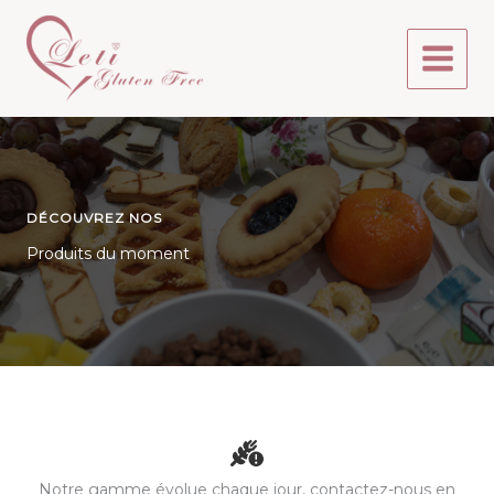
Aller
au
contenu
DÉCOUVREZ NOS
Produits du moment
Notre gamme évolue chaque jour, contactez-nous en