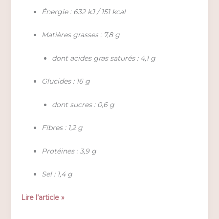
Énergie : 632 kJ / 151 kcal
Matières grasses : 7,8 g
dont acides gras saturés : 4,1 g
Glucides : 16 g
dont sucres : 0,6 g
Fibres : 1,2 g
Protéines : 3,9 g
Sel : 1,4 g
Bliss
Lire l’article »
Plate