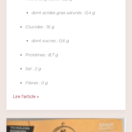
dont acides gras saturés : 0,4 g
Glucides : 16 g
dont sucres : 0,6 g
Protéines : 8,7 g
Sel : 2 g
Fibres : 0 g
Bliss
Lire l’article »
Plate
–
Pollo
al
Curry