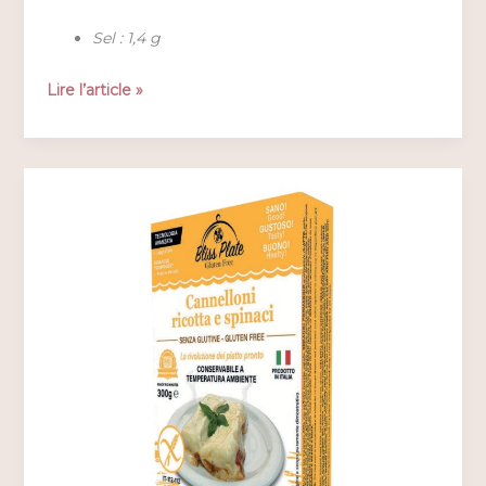
Sel : 1,4 g
BLISS
Lire l’article »
PLATE
–
Lasagna
al
salmone