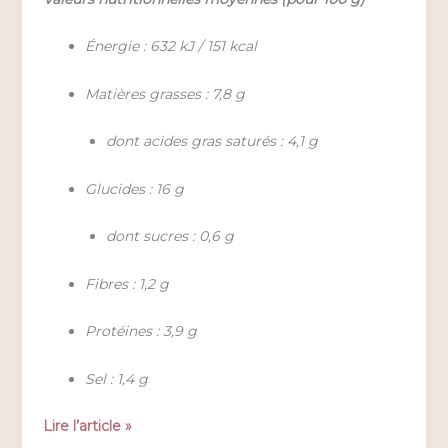
Énergie : 632 kJ / 151 kcal
Matières grasses : 7,8 g
dont acides gras saturés : 4,1 g
Glucides : 16 g
dont sucres : 0,6 g
Fibres : 1,2 g
Protéines : 3,9 g
Sel : 1,4 g
Bliss
Lire l’article »