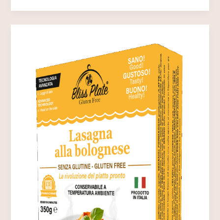
Plate
–
Cannelloni
Ricotta
e
Spinaci