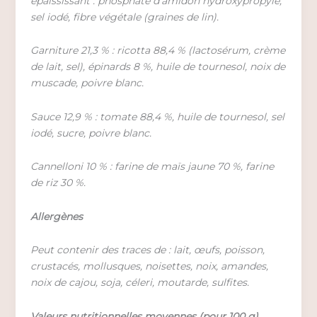
épaississant : phosphate d’amidon hydroxypropylé,
sel iodé, fibre végétale (graines de lin).
Garniture 21,3 % : ricotta 88,4 % (lactosérum, crème
de lait, sel), épinards 8 %, huile de tournesol, noix de
muscade, poivre blanc.
Sauce 12,9 % : tomate 88,4 %, huile de tournesol, sel
iodé, sucre, poivre blanc.
Cannelloni 10 % : farine de maïs jaune 70 %, farine
de riz 30 %.
Allergènes
Peut contenir des traces de : lait, œufs, poisson,
crustacés, mollusques, noisettes, noix, amandes,
noix de cajou, soja, céleri, moutarde, sulfites.
Valeurs nutritionnelles moyennes (pour 100 g)