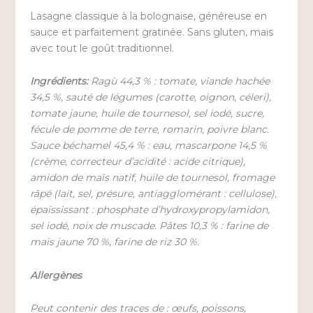
Lasagne classique à la bolognaise, généreuse en
sauce et parfaitement gratinée. Sans gluten, mais
avec tout le goût traditionnel.
Ingrédients:
Ragù 44,3 % : tomate, viande hachée
34,5 %, sauté de légumes (carotte, oignon, céleri),
tomate jaune, huile de tournesol, sel iodé, sucre,
fécule de pomme de terre, romarin, poivre blanc.
Sauce béchamel 45,4 % : eau, mascarpone 14,5 %
(crème, correcteur d’acidité : acide citrique),
amidon de maïs natif, huile de tournesol, fromage
râpé (lait, sel, présure, antiagglomérant : cellulose),
épaississant : phosphate d’hydroxypropylamidon,
sel iodé, noix de muscade. Pâtes 10,3 % : farine de
maïs jaune 70 %, farine de riz 30 %.
Allergènes
Peut contenir des traces de : œufs, poissons,