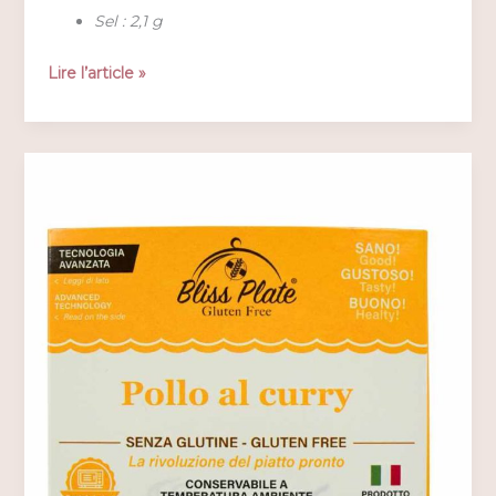
Sel : 2,1 g
Bliss
Lire l’article »
Plate
–
Lasagna
alla
Bolognese