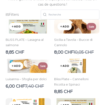
cas de questions !
Filters
ADD
ADD
Sale
BLISS PLATE – Lasagna al
Sicilia a Tavola – Bucce di
salmone
Cannolo
Compare
8,85 CHF
8,00 CHF
10,05 CHF
to
ADD
ADD
Sale
Luisanna – Sfoglia per dolci
Bliss Plate – Cannelloni
Ricotta e Spinaci
Compare
6,00 CHF
7,40 CHF
to
8,85 CHF