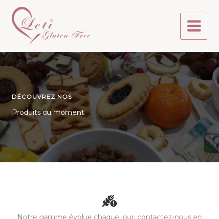
Aller
au
contenu
DÉCOUVREZ NOS
Produits du moment
Notre gamme évolue chaque jour, contactez-nous en