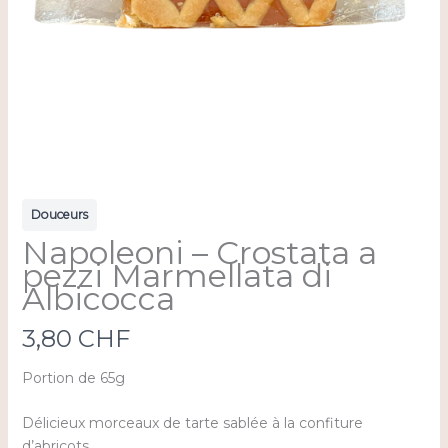
Douceurs
Napoleoni – Crostata a
pezzi Marmellata di
Albicocca
N
3,80 CHF
o
Portion de 65g
w
Délicieux morceaux de tarte sablée à la confiture
d’abricots.