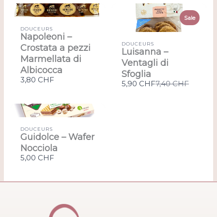
Sale
DOUCEURS
Napoleoni –
DOUCEURS
Crostata a pezzi
Luisanna –
Marmellata di
Ventagli di
Albicocca
Sfoglia
3,80 CHF
Compare
5,90 CHF
7,40 CHF
to
DOUCEURS
Guidolce – Wafer
Nocciola
5,00 CHF