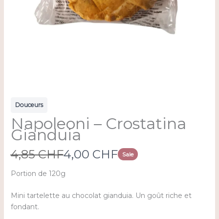
Douceurs
Napoleoni – Crostatina
Gianduia
W
N
4,85 CHF
4,00 CHF
Sale
a
o
Portion de 120g
s
w
Mini tartelette au chocolat gianduia. Un goût riche et
fondant.