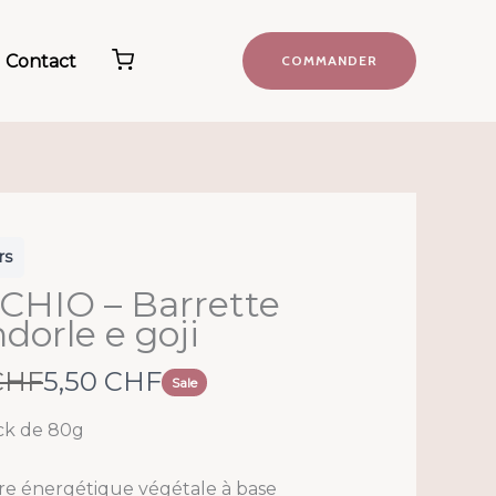
Contact
COMMANDER
rs
CHIO – Barrette
orle e goji
N
CHF
5,50 CHF
Sale
o
ck de 80g
w
re énergétique végétale à base