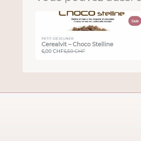
Sale
PETIT-DÉJEUNER
Cerealvit – Choco Stelline
Compare
6,00 CHF
6,50 CHF
to