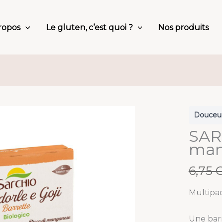
ropos
Le gluten, c’est quoi ?
Nos produits
Douceu
SAR
mand
W
6,75 
a
Multipa
s
Une bar