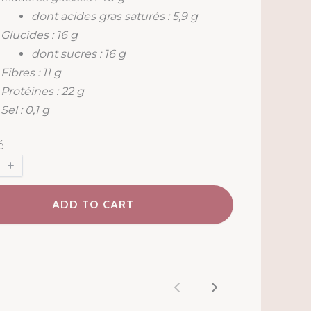
dont acides gras saturés : 5,9 g
Glucides : 16 g
dont sucres : 16 g
Fibres : 11 g
Protéines : 22 g
Sel : 0,1 g
é
ADD TO CART
Previous
Next