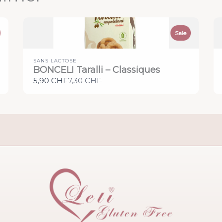
Sale
SANS LACTOSE
BONCELI Taralli – Classiques
Compare
5,90 CHF
7,30 CHF
to