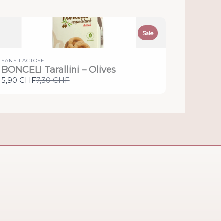
Sale
SANS LACTOSE
BONCELI Tarallini – Olives
Compare
5,90 CHF
7,30 CHF
to