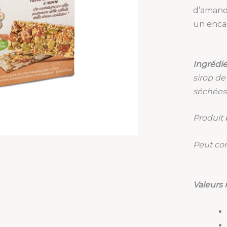
d’amande
un encas
Ingrédie
sirop de
séchées 
Produit 
Peut con
Valeurs 