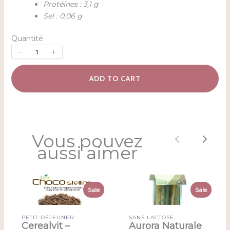
Protéines : 3,1 g
Sel : 0,06 g
Quantité
ADD TO CART
Vous pouvez
Previous
Next
aussi aimer
Sale
Sale
PETIT-DÉJEUNER
SANS LACTOSE
Cerealvit –
Aurora Naturale