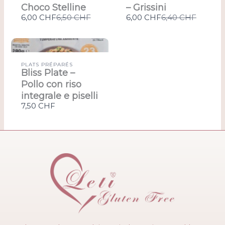
Choco Stelline
– Grissini
Compare
Compare
6,00 CHF
6,50 CHF
6,00 CHF
6,40 CHF
to
to
PLATS PRÉPARÉS
Bliss Plate –
Pollo con riso
integrale e piselli
7,50 CHF