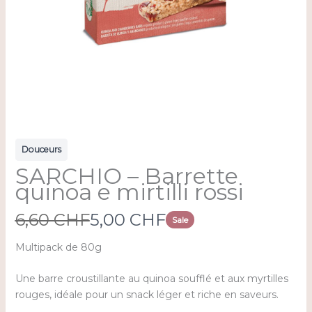
Douceurs
SARCHIO – Barrette
quinoa e mirtilli rossi
W
N
6,60 CHF
5,00 CHF
Sale
a
o
Multipack de 80g
s
w
Une barre croustillante au quinoa soufflé et aux myrtilles
rouges, idéale pour un snack léger et riche en saveurs.