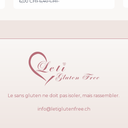
Compare
6,00 CHF
6,40 CHF
to
Le sans gluten ne doit pas isoler, mais rassembler.
info@letiglutenfree.ch