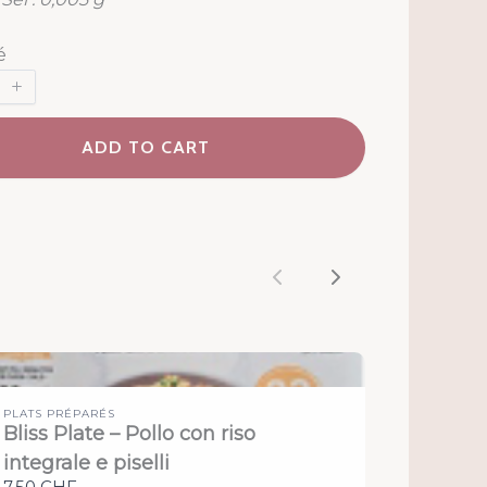
é
ADD TO CART
Previous
Next
PLATS PRÉPARÉS
Bliss Plate – Pollo con riso
integrale e piselli
7,50 CHF