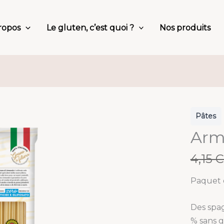
ropos
Le gluten, c’est quoi ?
Nos produits
Pâtes
Arm
W
4,15 
a
Paquet 
s
Des spag
% sans g