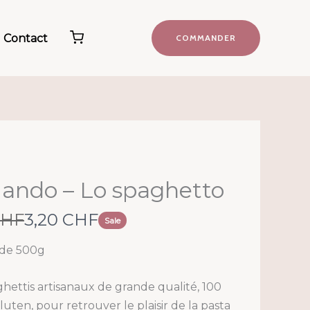
Contact
COMMANDER
ando – Lo spaghetto
N
CHF
3,20 CHF
Sale
o
de 500g
w
hettis artisanaux de grande qualité, 100
luten, pour retrouver le plaisir de la pasta