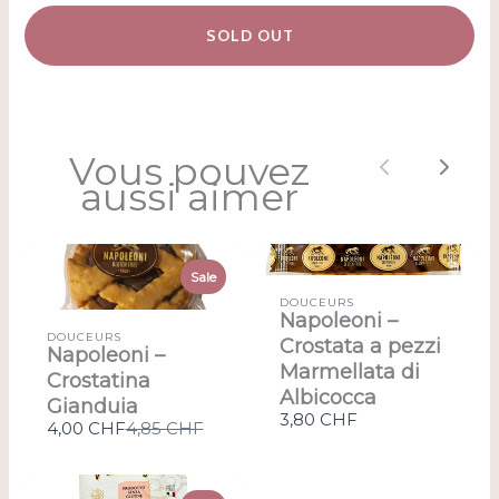
SOLD OUT
Vous pouvez
Previous
Next
aussi aimer
Sale
DOUCEURS
Napoleoni –
DOUCEURS
Crostata a pezzi
Napoleoni –
Marmellata di
Crostatina
Albicocca
Gianduia
3,80 CHF
Compare
4,00 CHF
4,85 CHF
to