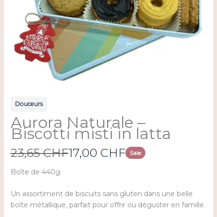
Douceurs
Aurora Naturale –
Biscotti misti in latta
W
N
23,65 CHF
17,00 CHF
Sale
a
o
Boîte de 440g
s
w
Un assortiment de biscuits sans gluten dans une belle
boîte métallique, parfait pour offrir ou déguster en famille.