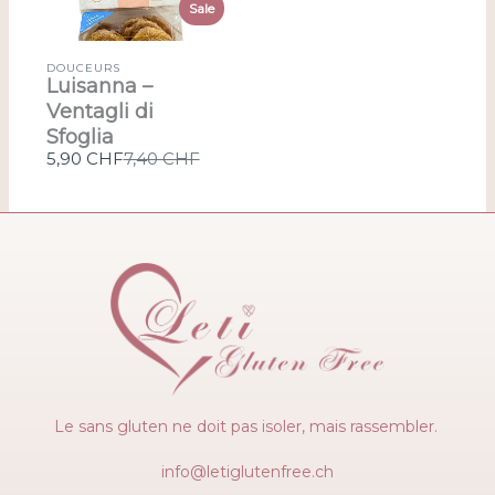
Sale
DOUCEURS
Luisanna –
Ventagli di
Sfoglia
Compare
5,90 CHF
7,40 CHF
to
Le sans gluten ne doit pas isoler, mais rassembler.
info@letiglutenfree.ch