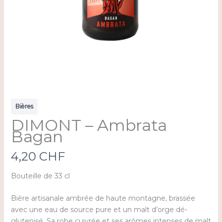
Bières
DIMONT – Ambrata
Bagan
N
4,20 CHF
o
Bouteille de 33 cl
w
Bière artisanale ambrée de haute montagne, brassée
avec une eau de source pure et un malt d’orge dé-
glutenisé. Sa robe cuivrée et ses arômes intenses de malt