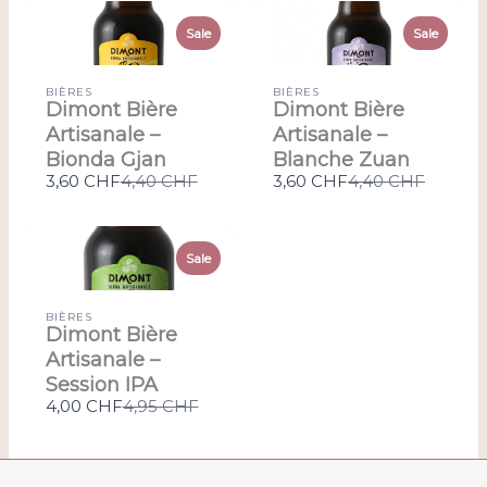
Sale
Sale
BIÈRES
BIÈRES
Dimont Bière
Dimont Bière
Artisanale –
Artisanale –
Bionda Gjan
Blanche Zuan
Compare
Compare
3,60 CHF
4,40 CHF
3,60 CHF
4,40 CHF
to
to
Sale
BIÈRES
Dimont Bière
Artisanale –
Session IPA
Compare
4,00 CHF
4,95 CHF
to