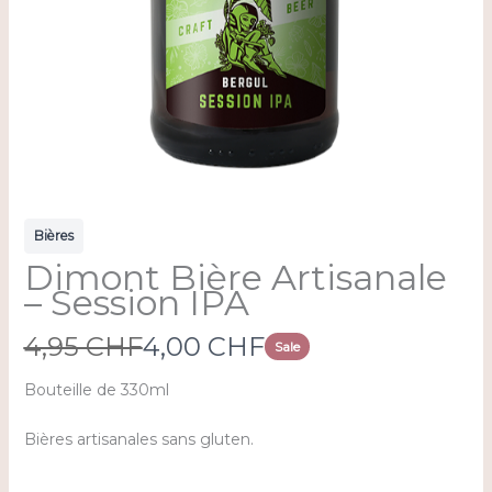
Bières
Dimont Bière Artisanale
– Session IPA
W
N
4,95 CHF
4,00 CHF
Sale
a
o
Bouteille de 330ml
s
w
Bières artisanales sans gluten.