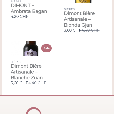
BIÈRES
DIMONT –
BIÈRES
Ambrata Bagan
Dimont Bière
4,20 CHF
Artisanale –
Bionda Gjan
Compare
3,60 CHF
4,40 CHF
to
Sale
BIÈRES
Dimont Bière
Artisanale –
Blanche Zuan
Compare
3,60 CHF
4,40 CHF
to