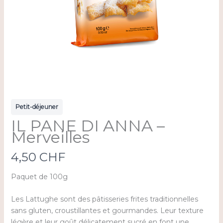
Petit-déjeuner
IL PANE DI ANNA –
Merveilles
N
4,50 CHF
o
Paquet de 100g
w
Les Lattughe sont des pâtisseries frites traditionnelles
sans gluten, croustillantes et gourmandes. Leur texture
légère et leur goût délicatement sucré en font une