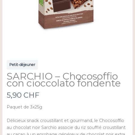
Petit-déjeuner
SARCHIO – Chocosoffio
con cioccolato fondente
N
5,90 CHF
o
Paquet de 3x25g
w
Délicieux snack croustillant et gourmand, le Chocosoﬃo
au chocolat noir Sarchio associe du riz soufflé croustillant
au cacao à un enrobage généreux de chocolat noir extra