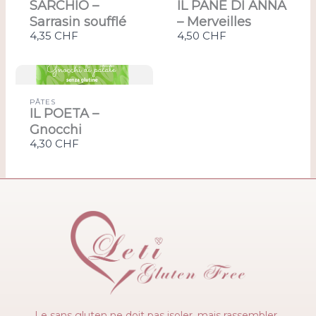
SARCHIO –
IL PANE DI ANNA
Sarrasin soufflé
– Merveilles
4,35 CHF
4,50 CHF
PÂTES
IL POETA –
Gnocchi
4,30 CHF
Le sans gluten ne doit pas isoler, mais rassembler.