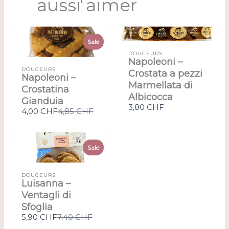
aussi aimer
Sale
DOUCEURS
Napoleoni –
DOUCEURS
Crostata a pezzi
Napoleoni –
Marmellata di
Crostatina
Albicocca
Gianduia
3,80 CHF
Compare
4,00 CHF
4,85 CHF
to
Sale
DOUCEURS
Luisanna –
Ventagli di
Sfoglia
Compare
5,90 CHF
7,40 CHF
to