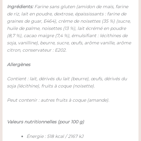
Ingrédients:
Farine sans gluten (amidon de maïs, farine
de riz, lait en poudre, dextrose, épaississants : farine de
graines de guar, E464), crème de noisettes (35 %) (sucre,
huile de palme, noisettes (13 %), lait écrémé en poudre
(8,7 %), cacao maigre (7,4 %), émulsifiant : lécithines de
soja, vanilline), beurre, sucre, œufs, arôme vanille, arôme
citron, conservateur : E202.
Allergènes
Contient : lait, dérivés du lait (beurre), œufs, dérivés du
soja (lécithine), fruits à coque (noisette).
Peut contenir : autres fruits à coque (amande).
Valeurs nutritionnelles (pour 100 g)
Énergie : 518 kcal / 2167 kJ