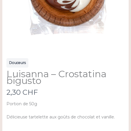
Douceurs
Luisanna – Crostatina
bigusto
N
2,30 CHF
o
Portion de 50g
w
Délicieuse tartelette aux goûts de chocolat et vanille.