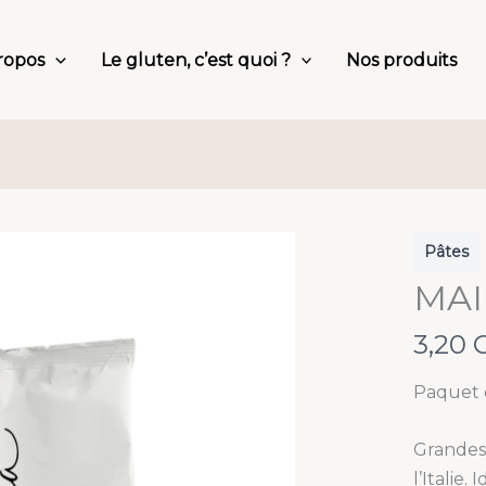
ropos
Le gluten, c’est quoi ?
Nos produits
Pâtes
MAI
N
3,20 
o
Paquet 
w
Grandes 
l’Italie.