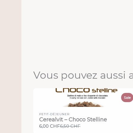
Vous pouvez aussi 
Sale
PETIT-DÉJEUNER
Cerealvit – Choco Stelline
Compare
6,00 CHF
6,50 CHF
to