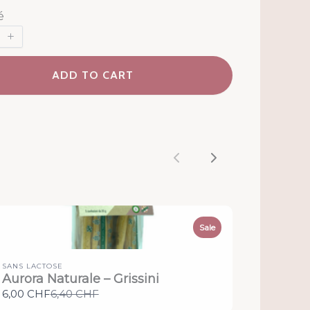
é
ADD TO CART
Previous
Next
Sale
SANS LACTOSE
Aurora Naturale – Grissini
Compare
6,00 CHF
6,40 CHF
to