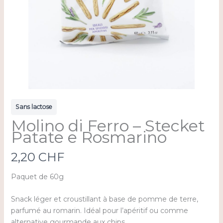
Sans lactose
Molino di Ferro – Stecket
Patate e Rosmarino
N
2,20 CHF
o
Paquet de 60g
w
Snack léger et croustillant à base de pomme de terre,
parfumé au romarin. Idéal pour l’apéritif ou comme
alternative gourmande aux chips.