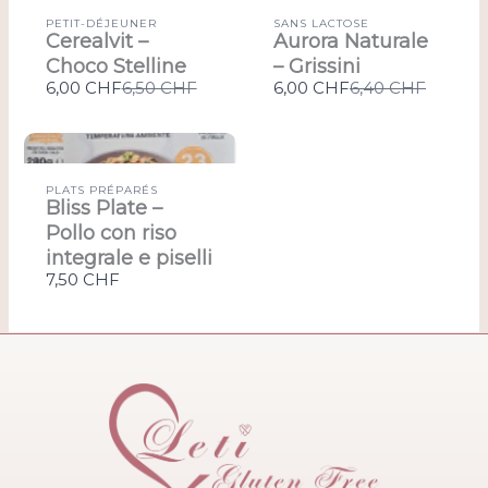
PETIT-DÉJEUNER
SANS LACTOSE
Cerealvit –
Aurora Naturale
Choco Stelline
– Grissini
Compare
Compare
6,00 CHF
6,50 CHF
6,00 CHF
6,40 CHF
to
to
PLATS PRÉPARÉS
Bliss Plate –
Pollo con riso
integrale e piselli
7,50 CHF