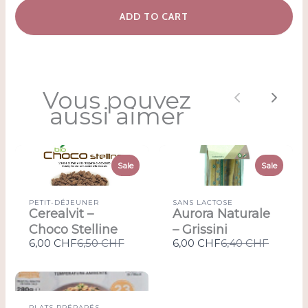
ADD TO CART
Vous pouvez
Previous
Next
aussi aimer
Sale
Sale
PETIT-DÉJEUNER
SANS LACTOSE
Cerealvit –
Aurora Naturale
Choco Stelline
– Grissini
Compare
Compare
6,00 CHF
6,50 CHF
6,00 CHF
6,40 CHF
to
to
PLATS PRÉPARÉS