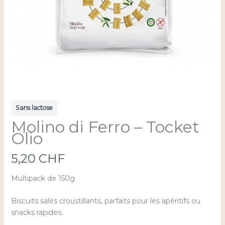
Sans lactose
Molino di Ferro – Tocket
Olio
N
5,20 CHF
o
Multipack de 150g
w
Biscuits salés croustillants, parfaits pour les apéritifs ou
snacks rapides.