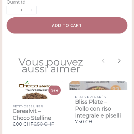
Quantité
ADD TO CART
Vous pouvez
Previous
Next
aussi aimer
Sale
PLATS PRÉPARÉS
Bliss Plate –
PETIT-DÉJEUNER
Pollo con riso
Cerealvit –
integrale e piselli
Choco Stelline
7,50 CHF
Compare
6,00 CHF
6,50 CHF
to