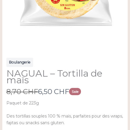
Boulangerie
NAGUAL – Tortilla de
maïs
W
N
8,70 CHF
6,50 CHF
Sale
a
o
Paquet de 223g
s
w
Des tortillas souples 100 % maïs, parfaites pour des wraps,
fajitas ou snacks sans gluten.