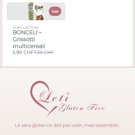
Sale
SANS LACTOSE
BONCELI –
Grissotti
multicereali
Compare
5,90 CHF
7,30 CHF
to
Le sans gluten ne doit pas isoler, mais rassembler.