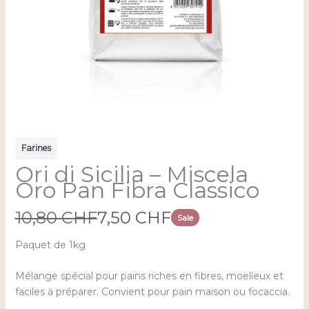
Farines
Ori di Sicilia – Miscela
Oro Pan Fibra Classico
W
N
10,80 CHF
7,50 CHF
Sale
a
o
Paquet de 1kg
s
w
Mélange spécial pour pains riches en fibres, moelleux et
faciles à préparer. Convient pour pain maison ou focaccia.