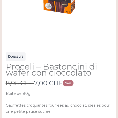
Douceurs
Proceli – Bastoncini di
wafer con cioccolato
W
N
8,95 CHF
7,00 CHF
Sale
a
o
Boîte de 80g
s
w
Gaufrettes croquantes fourrées au chocolat, idéales pour
une petite pause sucrée.