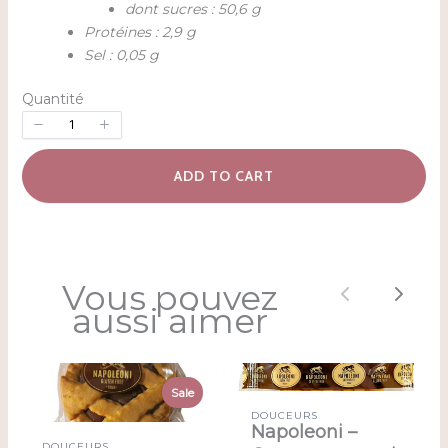
dont sucres : 50,6 g
Protéines : 2,9 g
Sel : 0,05 g
Quantité
ADD TO CART
Vous pouvez
Previous
Next
aussi aimer
Sale
DOUCEURS
Napoleoni –
DOUCEURS