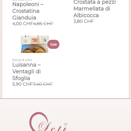
Crostata a pezzi
Napoleoni –
Marmellata di
Crostatina
Albicocca
Gianduia
3,80 CHF
Compare
4,00 CHF
4,85 CHF
to
Sale
DOUCEURS
Luisanna –
Ventagli di
Sfoglia
Compare
5,90 CHF
7,40 CHF
to