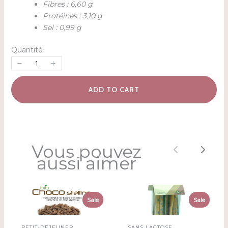
Fibres : 6,60 g
Protéines : 3,10 g
Sel : 0,99 g
Quantité
ADD TO CART
Vous pouvez
Previous
Next
aussi aimer
Sale
Sale
PETIT-DÉJEUNER
SANS LACTOSE