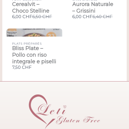
Cerealvit –
Aurora Naturale
Choco Stelline
– Grissini
Compare
Compare
6,00 CHF
6,50 CHF
6,00 CHF
6,40 CHF
to
to
PLATS PRÉPARÉS
Bliss Plate –
Pollo con riso
integrale e piselli
7,50 CHF