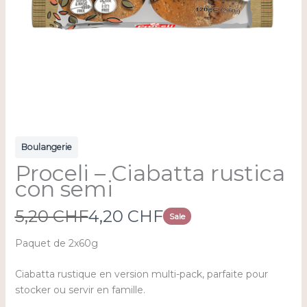
Boulangerie
Proceli – Ciabatta rustica
con semi
W
N
5,20 CHF
4,20 CHF
Sale
a
o
Paquet de 2x60g
s
w
Ciabatta rustique en version multi-pack, parfaite pour
stocker ou servir en famille.