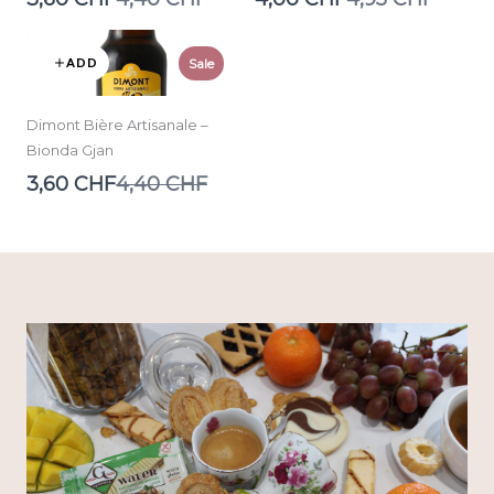
to
to
ADD
Sale
Dimont Bière Artisanale –
Bionda Gjan
Compare
3,60 CHF
4,40 CHF
to