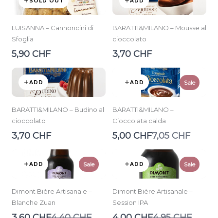
SOLD OUT
ADD
LUISANNA – Cannoncini di
BARATTI&MILANO – Mousse al
Sfoglia
cioccolato
5,90 CHF
3,70 CHF
ADD
ADD
Sale
BARATTI&MILANO – Budino al
BARATTI&MILANO –
cioccolato
Cioccolata calda
Compare
3,70 CHF
5,00 CHF
7,05 CHF
to
ADD
ADD
Sale
Sale
Dimont Bière Artisanale –
Dimont Bière Artisanale –
Blanche Zuan
Session IPA
Compare
Compare
3,60 CHF
4,40 CHF
4,00 CHF
4,95 CHF