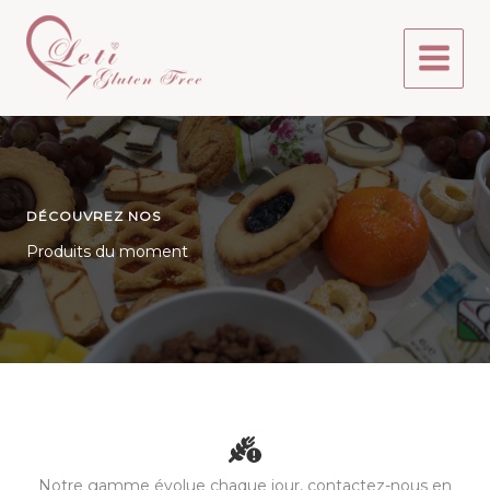
Aller
au
contenu
DÉCOUVREZ NOS
Produits du moment
Notre gamme évolue chaque jour, contactez-nous en