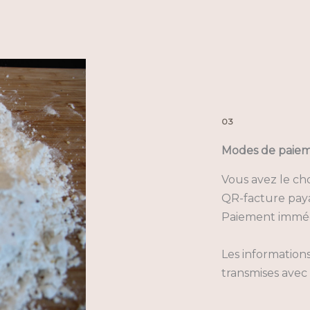
03
Modes de paie
Vous avez le cho
QR-facture paya
Paiement imméd
Les information
transmises avec