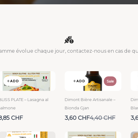
amme évolue chaque jour, contactez-nous en cas de que
ADD
ADD
Sale
BLISS PLATE – Lasagna al
Dimont Bière Artisanale –
Dim
salmone
Bionda Gjan
Bla
Compare
8,85 CHF
3,60 CHF
4,40 CHF
3,
to