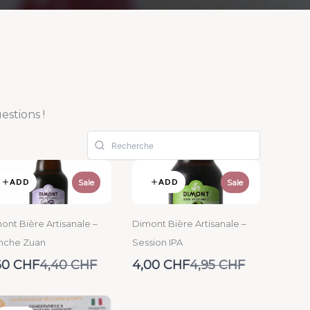
stions !
ADD
ADD
Sale
Sale
ont Bière Artisanale –
Dimont Bière Artisanale –
nche Zuan
Session IPA
Compare
Compare
60 CHF
4,40 CHF
4,00 CHF
4,95 CHF
to
to