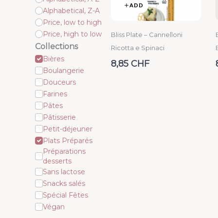
ADD
Alphabetical, Z-A
Price, low to high
Price, high to low
Bliss Plate – Cannelloni
Collections
Ricotta e Spinaci
Bières
8,85 CHF
Boulangerie
Douceurs
Farines
Pâtes
Pâtisserie
Petit-déjeuner
Plats Préparés
Préparations
desserts
Sans lactose
Snacks salés
Spécial Fêtes
Végan