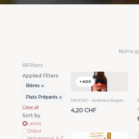
Notre g
Filters
Applied Filters
ADD
Bières
Plats Préparés
DIMONT – Ambrata Bagan
Clear all
4,20 CHF
Sort by
Latest
Oldest
Alphabetical, A-Z