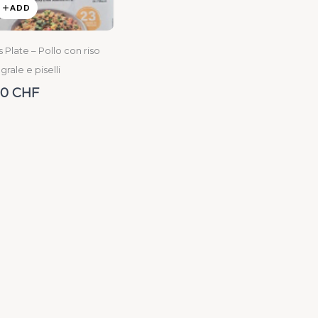
ADD
s Plate – Pollo con riso
grale e piselli
50 CHF