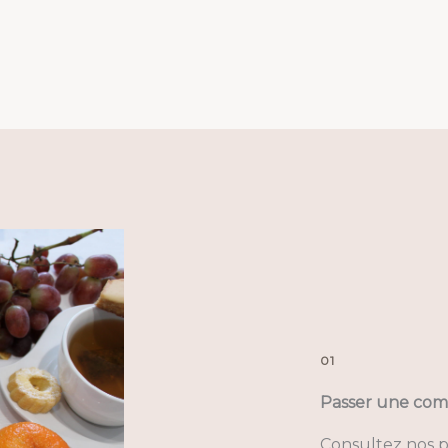
01
Passer une co
Consultez nos p