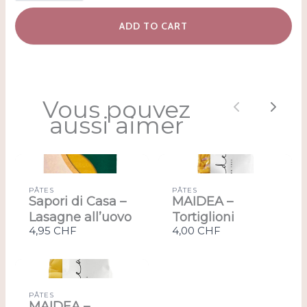
ADD TO CART
Vous pouvez
Previous
Next
aussi aimer
PÂTES
PÂTES
Sapori di Casa –
MAIDEA –
Lasagne all’uovo
Tortiglioni
4,95 CHF
4,00 CHF
PÂTES
MAIDEA –