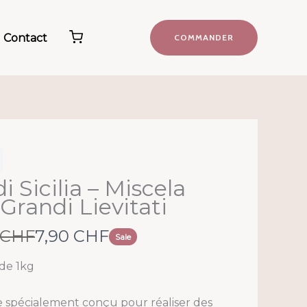
Contact
COMMANDER
di Sicilia – Miscela
Grandi Lievitati
N
 CHF
7,90 CHF
Sale
o
de 1kg
w
 spécialement conçu pour réaliser des