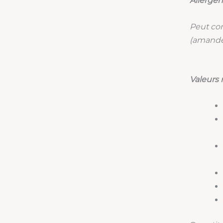
Allergè
Peut con
(amande
Valeurs 