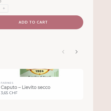
é
ADD TO CART
Previous
Next
FARINES
Caputo – Lievito secco
3,65 CHF