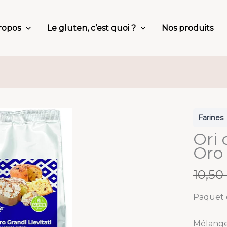
ropos
Le gluten, c’est quoi ?
Nos produits
Farines
Ori 
Oro 
W
10,50
a
Paquet 
s
Mélange