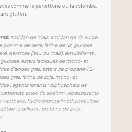
levés comme le panettone ou la colomba,
sans gluten.
nts:
Amidon de maïs, amidon de riz, sucre,
e pomme de terre, farine de riz, glucose
té, dextrose (issu du maïs), émulsifiants :
 glucose, esters lactiques de mono- et
ides d’acides gras, esters de propane-1,2-
ides gras, farine de soja, mono- et
ides ; agents levants : diphosphate de
carbonate acide de sodium ; épaississants
 xanthane, hydroxypropylméthylcellulose
égétale : psyllium ; protéine de pois ;
.