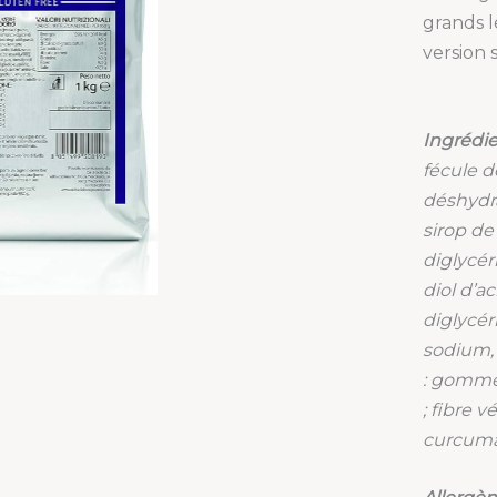
grands 
version 
Ingrédie
fécule d
déshydra
sirop de
diglycér
diol d’ac
diglycér
sodium, 
: gomme
; fibre v
curcuma