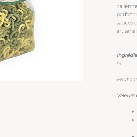
italienn
parfaite
sauces 
artisana
Ingrédie
%.
Peut con
Valeurs 