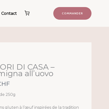
Contact
COMMANDER
ORI DI CASA –
migna all’uovo
CHF
de 250g
ns gluten à l’œuf inspirées de la tradition