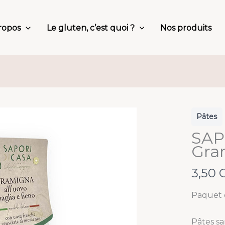
ropos
Le gluten, c’est quoi ?
Nos produits
Pâtes
SAP
Gra
N
3,50 
o
Paquet 
w
Pâtes sa