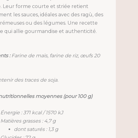
e. Leur forme courte et striée retient
ment les sauces, idéales avec des ragù, des
crémeuses ou des légumes. Une recette
le qui allie gourmandise et authenticité.
nts :
Farine de maïs, farine de riz, œufs 20
tenir des traces de soja.
nutritionnelles moyennes (pour 100 g)
Énergie : 371 kcal / 1570 kJ
Matières grasses : 4,7 g
dont saturés : 1,3 g
Glucides : 72 g