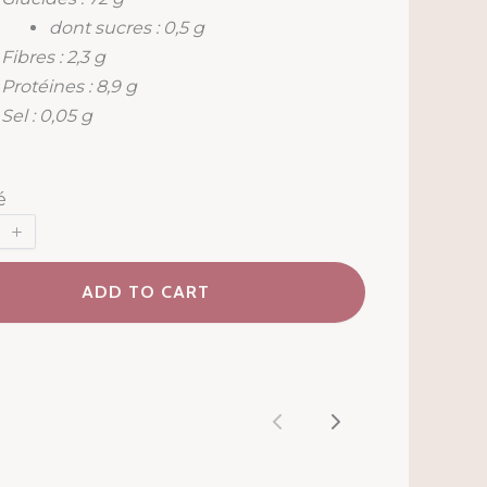
dont sucres : 0,5 g
Fibres : 2,3 g
Protéines : 8,9 g
Sel : 0,05 g
é
ADD TO CART
Previous
Next