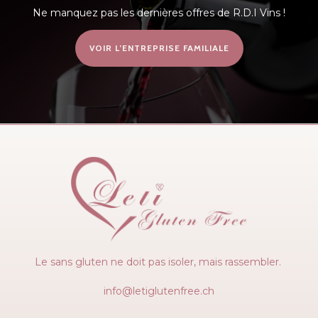
Ne manquez pas les dernières offres de R.D.I Vins !
VOIR L’ENTREPRISE FAMILIALE
Le sans gluten ne doit pas isoler, mais rassembler.
info@letiglutenfree.ch