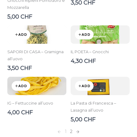
Gnocchi Ripieni Pomodoro e
3,50 CHF
Mozzarella
5,00 CHF
ADD
ADD
SAPORI DI CASA – Gramigna
IL POETA – Gnocchi
all’uovo
4,30 CHF
3,50 CHF
ADD
ADD
IG – Fettuccine all’uovo
La Pasta di Francesca –
Lasagna all’uovo
4,00 CHF
5,00 CHF
1
2
Previous
Next