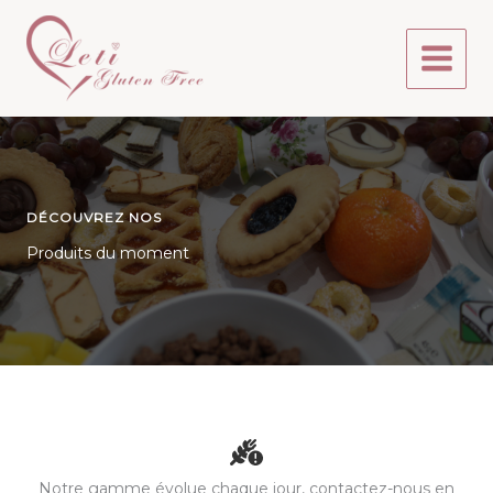
Aller
au
contenu
DÉCOUVREZ NOS
Produits du moment
Notre gamme évolue chaque jour, contactez-nous en