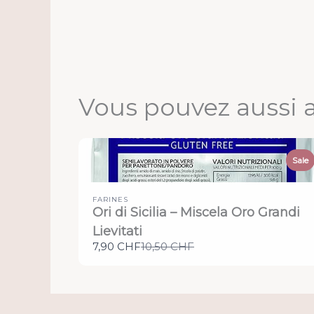
Vous pouvez aussi 
Sale
FARINES
Ori di Sicilia – Miscela Oro Grandi
Lievitati
Compare
7,90 CHF
10,50 CHF
to