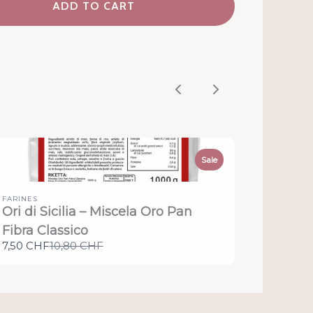
ADD TO CART
Previous
Next
Sale
FARINES
Ori di Sicilia – Miscela Oro Pan
Fibra Classico
Compare
7,50 CHF
10,80 CHF
to