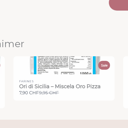
aimer
Sale
FARINES
Ori di Sicilia – Miscela Oro Pizza
Compare
7,90 CHF
9,95 CHF
to