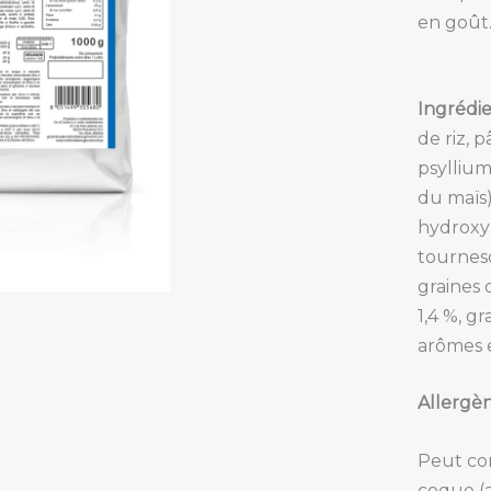
en goût
Ingrédie
de riz, 
psyllium
du maïs),
hydroxyp
tourneso
graines 
1,4 %, gr
arômes 
Allergè
Peut con
coque (