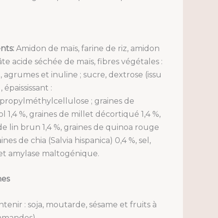
.
nts:
Amidon de maïs, farine de riz, amidon
pâte acide séchée de maïs, fibres végétales :
, agrumes et inuline ; sucre, dextrose (issu
 épaississant :
ropylméthylcellulose ; graines de
l 1,4 %, graines de millet décortiqué 1,4 %,
de lin brun 1,4 %, graines de quinoa rouge
aines de chia (Salvia hispanica) 0,4 %, sel,
et amylase maltogénique.
nes
tenir : soja, moutarde, sésame et fruits à
amandes).