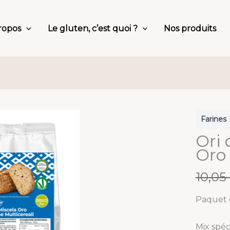
ropos
Le gluten, c’est quoi ?
Nos produits
Farines
Ori 
Oro 
W
10,05
a
Paquet 
s
Mix spéc