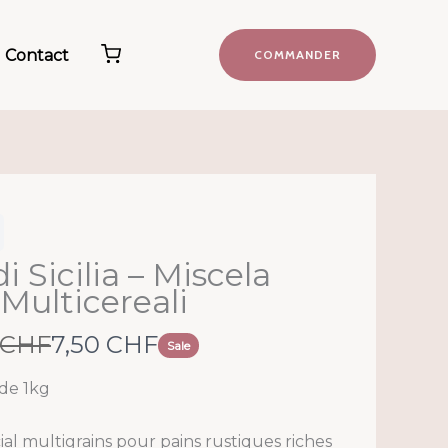
Contact
COMMANDER
di Sicilia – Miscela
Multicereali
N
 CHF
7,50 CHF
Sale
o
de 1kg
w
ial multigrains pour pains rustiques riches