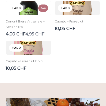
ADD
ADD
Sale
Dimont Bière Artisanale –
Caputo – Fioreglut
Session IPA
10,05 CHF
Compare
4,00 CHF
4,95 CHF
to
ADD
Caputo – Fioreglut Dolci
10,05 CHF