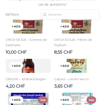
cas de questions !
Filters
ADD
ADD
ORI DI SICILIA – Gomme de
ORI DI SICILIA – Fibres de
Xanthane
Psyllium
10,00 CHF
8,55 CHF
ADD
ADD
DIMONT – Ambrata Bagan
Caputo – Lievito secco
4,20 CHF
3,65 CHF
ADD
ADD
Sale
Sale