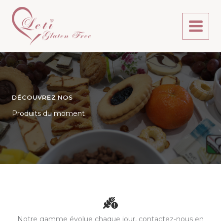
Aller
au
contenu
DÉCOUVREZ NOS
Produits du moment
Notre gamme évolue chaque jour, contactez-nous en