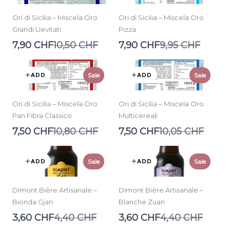
Ori di Sicilia – Miscela Oro
Ori di Sicilia – Miscela Oro
Grandi Lievitati
Pizza
Compare
Compare
7,90 CHF
10,50 CHF
7,90 CHF
9,95 CHF
to
to
ADD
ADD
Sale
Sale
Ori di Sicilia – Miscela Oro
Ori di Sicilia – Miscela Oro
Pan Fibra Classico
Multicereali
Compare
Compare
7,50 CHF
10,80 CHF
7,50 CHF
10,05 CHF
to
to
ADD
ADD
Sale
Sale
Dimont Bière Artisanale –
Dimont Bière Artisanale –
Bionda Gjan
Blanche Zuan
Compare
Compare
3,60 CHF
4,40 CHF
3,60 CHF
4,40 CHF
to
to